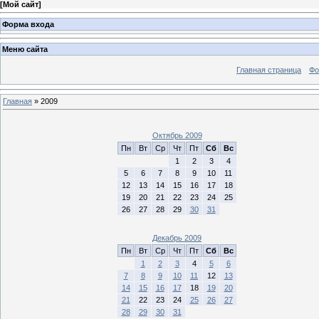
[
Мой сайт
]
Форма входа
Меню сайта
Главная страница
Фо
Главная
»
2009
Октябрь 2009
Пн
Вт
Ср
Чт
Пт
Сб
Вс
1
2
3
4
5
6
7
8
9
10
11
12
13
14
15
16
17
18
19
20
21
22
23
24
25
26
27
28
29
30
31
Декабрь 2009
Пн
Вт
Ср
Чт
Пт
Сб
Вс
1
2
3
4
5
6
7
8
9
10
11
12
13
14
15
16
17
18
19
20
21
22
23
24
25
26
27
28
29
30
31