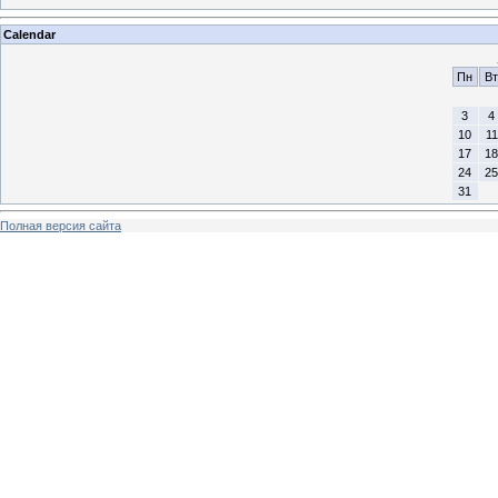
Calendar
Пн
Вт
3
4
10
11
17
18
24
25
31
Полная версия сайта