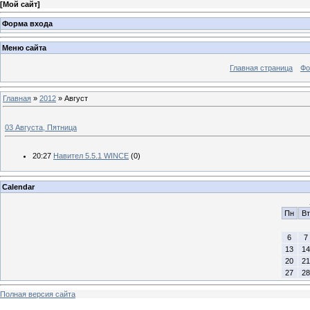
[
Мой сайт
]
Форма входа
Меню сайта
Главная страница
Фо
Главная
»
2012
»
Август
03 Августа, Пятница
20:27
Навител 5.5.1 WINCE
(0)
Calendar
Пн
Вт
6
7
13
14
20
21
27
28
Полная версия сайта