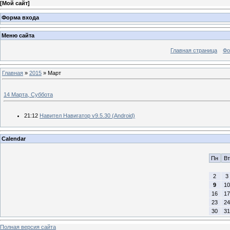
[
Мой сайт
]
Форма входа
Меню сайта
Главная страница
Фо
Главная
»
2015
»
Март
14 Марта, Суббота
21:12
Навител Навигатор v9.5.30 (Android)
Calendar
Пн
Вт
2
3
9
10
16
17
23
24
30
31
Полная версия сайта