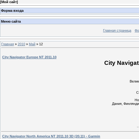
[
Мой сайт
]
Форма входа
Меню сайта
Главная страница
Фо
Главная
»
2010
»
Май
»
12
City Navigator Europe NT 2011.10
City Naviga
Велик
С
Но
Дания, Финлянди
.
City Navigator North America NT 2011.10 3D (20.11) - Garmin