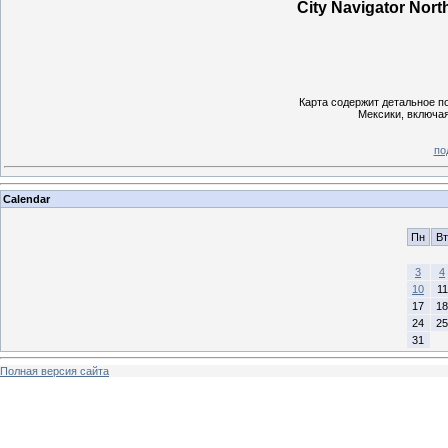
City Navigator Nort
Карта содержит детальное п
Мексики, включая
по
Calendar
Пн
Вт
3
4
10
11
17
18
24
25
31
Полная версия сайта