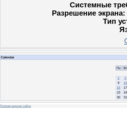
Системные тре
Разрешение экрана:
Тип ус
Я
Calendar
Пн
Вт
2
3
9
10
16
17
23
24
30
31
Полная версия сайта