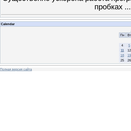
пробках
..
Calendar
Пн
Вт
4
5
11
12
18
19
25
26
Полная версия сайта