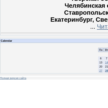
Челябинская о
Ставропольски
Екатеринбург, Свер
...
Чит
Calendar
Пн
Вт
6
7
13
14
20
21
27
28
Полная версия сайта